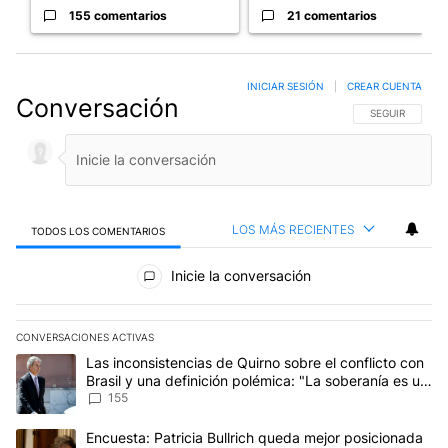
155 comentarios
21 comentarios
INICIAR SESIÓN
|
CREAR CUENTA
Conversación
SIGA ESTA CO
SEGUIR
LOS MÁS RECIENTES
TODOS LOS COMENTARIOS
Todos los comentarios
Inicie la conversación
CONVERSACIONES ACTIVAS
Este listado muestra los artículos con más comentarios en los últim
Un artículo de tendencia con el título "Las inconsistencias de Qui
Las inconsistencias de Quirno sobre el conflicto con
Brasil y una definición polémica: "La soberanía es un
concepto antiguo"
155
Un artículo de tendencia con el título "Encuesta: Patricia Bullri
Encuesta: Patricia Bullrich queda mejor posicionada