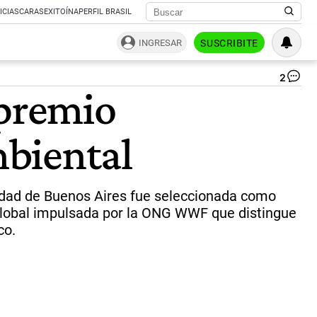
ICIAS
CARAS
EXITOÍNA
PERFIL BRASIL
INGRESAR
SUSCRIBITE
2
La
 premio
cap
ar
res
mbiental
se
ent
las
ci
fin
iudad de Buenos Aires fue seleccionada como
del
 global impulsada por la ONG WWF que distingue
paí
co.
|
GZ
GC