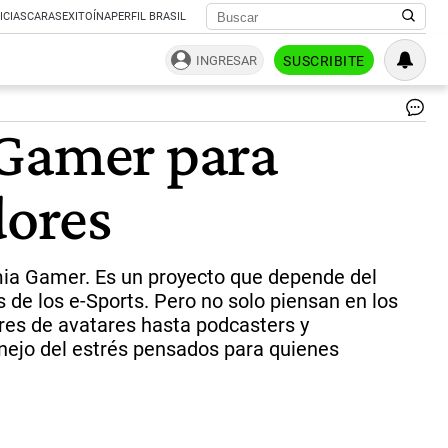
ICIAS
CARAS
EXITOÍNA
PERFIL BRASIL
INGRESAR
SUSCRIBITE
Cu
 Gamer para
“T
pre
y
dores
vir
dij
Gu
Álv
re
mia Gamer. Es un proyecto que depende del
de
s de los e-Sports. Pero no solo piensan en los
la
res de avatares hasta podcasters y
ins
|
nejo del estrés pensados para quienes
Ne
Gr