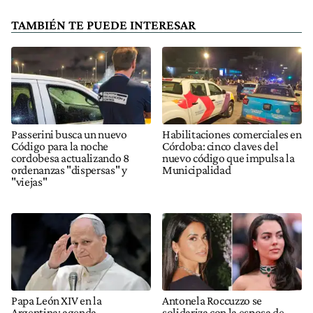
TAMBIÉN TE PUEDE INTERESAR
Passerini busca un nuevo
Habilitaciones comerciales en
Código para la noche
Córdoba: cinco claves del
cordobesa actualizando 8
nuevo código que impulsa la
ordenanzas "dispersas" y
Municipalidad
"viejas"
Papa León XIV en la
Antonela Roccuzzo se
Argentina: agenda
solidariza con la esposa de