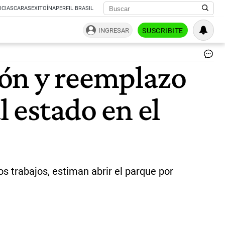
ICIAS
CARAS
EXITOÍNA
PERFIL BRASIL
INGRESAR
SUSCRIBITE
Ret
ión y reemplazo
ej
en
y
l estado en el
en
pel
de
cae
|
BA
 trabajos, estiman abrir el parque por