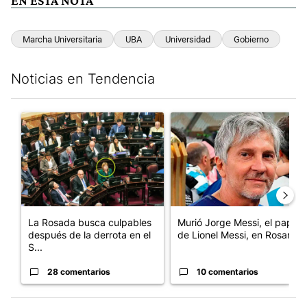
EN ESTA NOTA
Marcha Universitaria
UBA
Universidad
Gobierno
Noticias en Tendencia
Este listado muestra los artículos con más comentarios en los últim
Un artículo de tendencia con el título "La Rosada busca culpabl
Un artículo de tendencia con e
La Rosada busca culpables
Murió Jorge Messi, el papá
después de la derrota en el
de Lionel Messi, en Rosario
S...
28 comentarios
10 comentarios