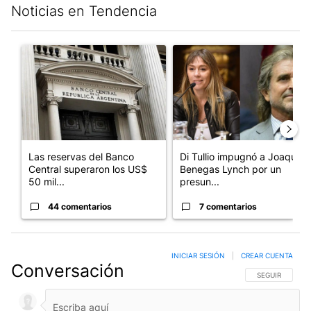
Noticias en Tendencia
Este listado muestra los artículos con más comentarios en los últim
Un artículo de tendencia con el título "Las reservas del Banco 
Un artículo de tendencia con e
Las reservas del Banco
Di Tullio impugnó a Joaquín
Central superaron los US$
Benegas Lynch por un
50 mil...
presun...
44 comentarios
7 comentarios
INICIAR SESIÓN
|
CREAR CUENTA
Conversación
SIGA ESTA CO
SEGUIR