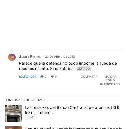
Comentario de Juan Perez.
Juan Perez
23 DE ABRIL DE 2025
JP
Parece que la defensa no pudo imponer la rueda de
reconocimiento. Sino zafaba.
EDITADO
RESPONDER
0
0
COMPARTIR
MARCAR
COMO
INAPROPIADO
CONVERSACIONES ACTIVAS
Este listado muestra los artículos con más comentarios en los últim
Un artículo de tendencia con el título "Las reservas del Banco Ce
Las reservas del Banco Central superaron los US$
50 mil millones
44
Un artículo de tendencia con el título "Caputo criticó a “todos los
Caputo criticó a “todos los tarados que hablan de la