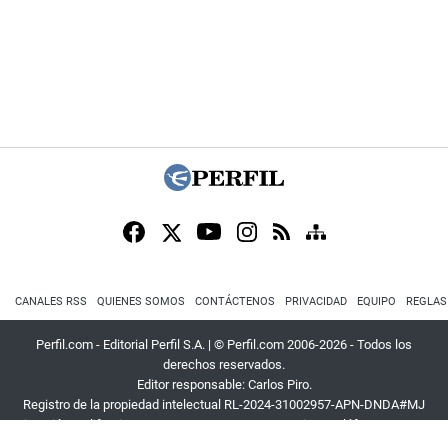
CANALES RSS
QUIENES SOMOS
CONTÁCTENOS
PRIVACIDAD
EQUIPO
REGLAS
Perfil.com - Editorial Perfil S.A.
| © Perfil.com 2006-2026 - Todos los
derechos reservados.
Editor responsable: Carlos Piro.
Registro de la propiedad intelectual RL-2024-31002957-APN-DNDA#MJ
Dirección:
California 2715
,
C1289ABI
,
CABA, Argentina
| Teléfono:
+54 9 11
3453 4567
| E-mail:
atencion@perfil.com