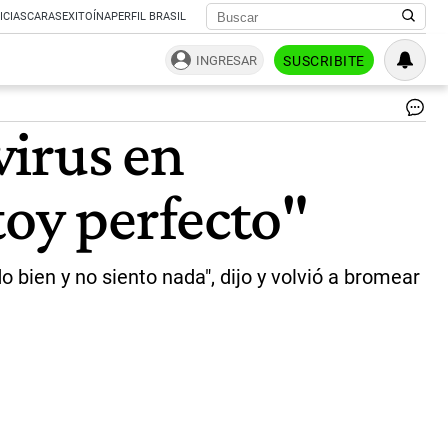
ICIAS
CARAS
EXITOÍNA
PERFIL BRASIL
INGRESAR
SUSCRIBITE
El
virus en
ún
res
en
toy perfecto"
Ar
qu
pa
la
en
 bien y no siento nada", dijo y volvió a bromear
es
al
de
el
ma
po
la
no
en