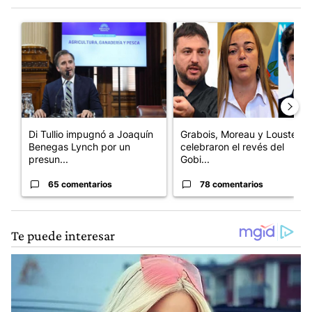
Este listado muestra los artículos con más comentarios en los últim
Un artículo de tendencia con el título "Di Tullio impugnó a Joa
Un artículo de tendencia con e
Di Tullio impugnó a Joaquín
Grabois, Moreau y Lousteau
Benegas Lynch por un
celebraron el revés del
presun...
Gobi...
65 comentarios
78 comentarios