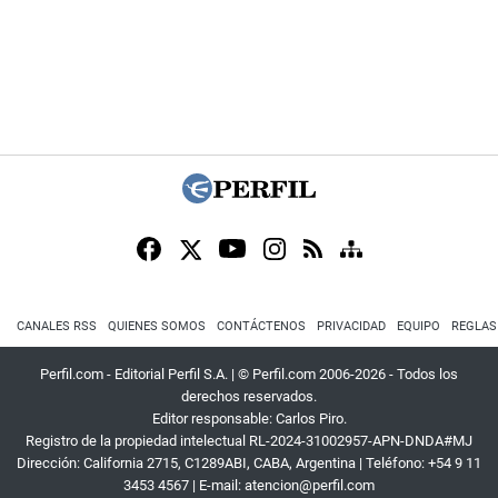
CANALES RSS
QUIENES SOMOS
CONTÁCTENOS
PRIVACIDAD
EQUIPO
REGLAS
Perfil.com - Editorial Perfil S.A.
| © Perfil.com 2006-2026 - Todos los
derechos reservados.
Editor responsable: Carlos Piro.
Registro de la propiedad intelectual RL-2024-31002957-APN-DNDA#MJ
Dirección:
California 2715
,
C1289ABI
,
CABA, Argentina
| Teléfono:
+54 9 11
3453 4567
| E-mail:
atencion@perfil.com