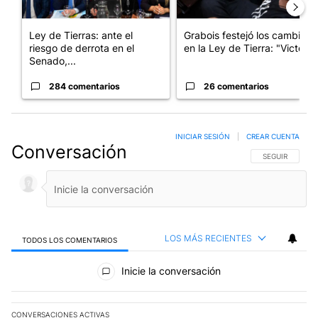
Ley de Tierras: ante el
Grabois festejó los cambios
riesgo de derrota en el
en la Ley de Tierra: "Victo...
Senado,...
284 comentarios
26 comentarios
INICIAR SESIÓN
|
CREAR CUENTA
Conversación
SIGA ESTA CO
SEGUIR
LOS MÁS RECIENTES
TODOS LOS COMENTARIOS
Todos los comentarios
Inicie la conversación
CONVERSACIONES ACTIVAS