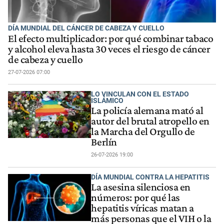
DÍA MUNDIAL DEL CÁNCER DE CABEZA Y CUELLO
El efecto multiplicador: por qué combinar tabaco
y alcohol eleva hasta 30 veces el riesgo de cáncer
de cabeza y cuello
27-07-2026 07:00
LO VINCULAN CON EL ESTADO
ISLÁMICO
La policía alemana mató al
autor del brutal atropello en
la Marcha del Orgullo de
Berlín
26-07-2026 19:00
DÍA MUNDIAL CONTRA LA HEPATITIS
La asesina silenciosa en
números: por qué las
hepatitis víricas matan a
más personas que el VIH o la