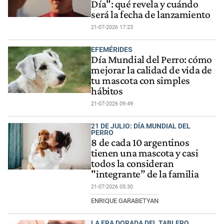
Día": qué revela y cuándo
será la fecha de lanzamiento
21-07-2026 17:23
EFEMÉRIDES
Día Mundial del Perro: cómo
mejorar la calidad de vida de
tu mascota con simples
hábitos
21-07-2026 09:49
21 DE JULIO: DÍA MUNDIAL DEL
PERRO
8 de cada 10 argentinos
tienen una mascota y casi
todos la consideran
"integrante” de la familia
21-07-2026 05:30
ENRIQUE GARABETYAN
LA ERA DORADA DEL TABLERO