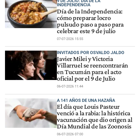
9 DE JULIO: DÍA DE LA
INDEPENDENCIA
Día de la Independencia:
cómo preparar locro
pulsudo paso a paso para
celebrar este 9 de julio
07-07-2026 15:55
INVITADOS POR OSVALDO JALDO
Javier Milei y Victoria
Villarruel se reencontrarán
en Tucumán para el acto
oficial por el 9 de Julio
06-07-2026 11:44
A 141 AÑOS DE UNA HAZAÑA
El día que Louis Pasteur
venció a la rabia: la histórica
vacunación que dio origen al
Día Mundial de las Zoonosis
06-07-2026 07:00