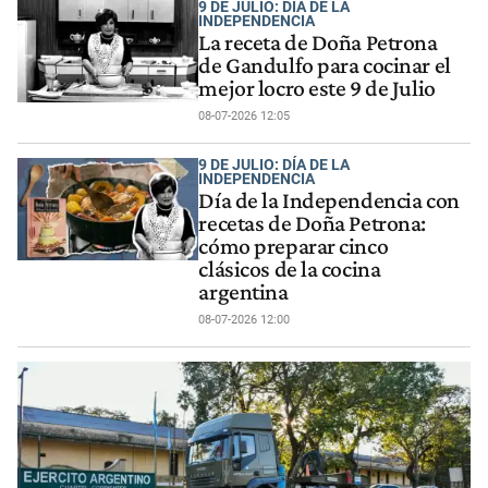
9 DE JULIO: DÍA DE LA
INDEPENDENCIA
La receta de Doña Petrona
de Gandulfo para cocinar el
mejor locro este 9 de Julio
08-07-2026 12:05
9 DE JULIO: DÍA DE LA
INDEPENDENCIA
Día de la Independencia con
recetas de Doña Petrona:
cómo preparar cinco
clásicos de la cocina
argentina
08-07-2026 12:00