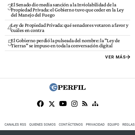
El Senado dio media sanción a la Inviolabilidad de la
3
Propiedad Privada: el Gobierno tuvo que ceder en la Ley
del Manejo del Fuego
Ley de Propiedad Privada: qué senadores votaron a favor y
4
cuáles en contra
El Gobierno perdió la pulseada del nombre: la "Ley de
5
Tierras" se impuso en toda la conversación digital
VER MÁS
CANALES RSS
QUIENES SOMOS
CONTÁCTENOS
PRIVACIDAD
EQUIPO
REGLAS