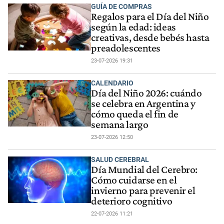
GUÍA DE COMPRAS
Regalos para el Día del Niño
según la edad: ideas
creativas, desde bebés hasta
preadolescentes
23-07-2026 19:31
CALENDARIO
Día del Niño 2026: cuándo
se celebra en Argentina y
cómo queda el fin de
semana largo
23-07-2026 12:50
SALUD CEREBRAL
Día Mundial del Cerebro:
Cómo cuidarse en el
invierno para prevenir el
deterioro cognitivo
22-07-2026 11:21