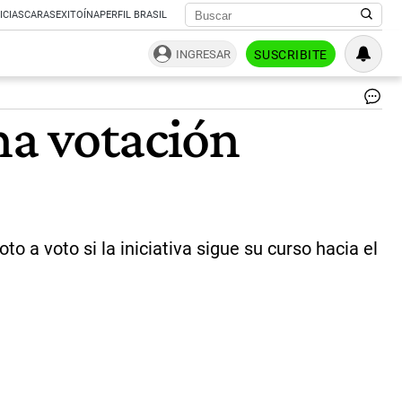
ICIAS
CARAS
EXITOÍNA
PERFIL BRASIL
INGRESAR
SUSCRIBITE
Se
na votación
ini
en
el
Cá
de
Di
el
de
o a voto si la iniciativa sigue su curso hacia el
po
la
leg
del
abo
|
NA