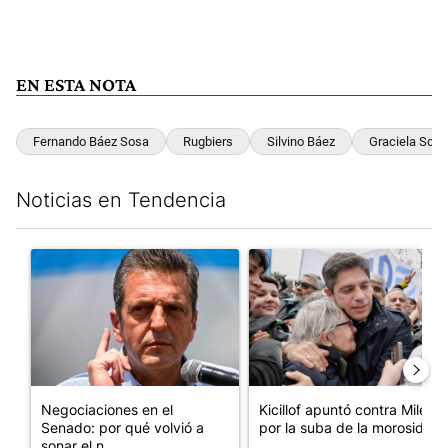
EN ESTA NOTA
Fernando Báez Sosa
Rugbiers
Silvino Báez
Graciela Sosa
Noticias en Tendencia
Este listado muestra los artículos con más comentarios en los últim
Un artículo de tendencia con el título "Negociaciones en el Se
Un artículo de tendencia con el
Negociaciones en el
Kicillof apuntó contra Milei
Senado: por qué volvió a
por la suba de la morosida...
sonar el n...