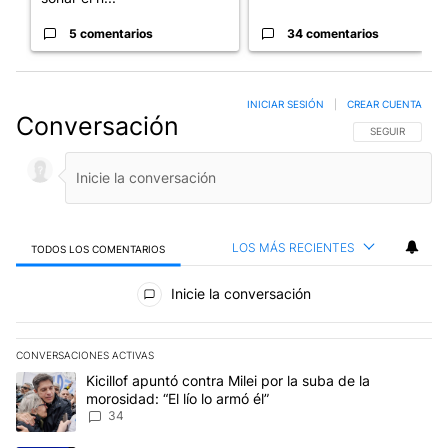
5 comentarios
34 comentarios
INICIAR SESIÓN
|
CREAR CUENTA
Conversación
SIGA ESTA CO
SEGUIR
LOS MÁS RECIENTES
TODOS LOS COMENTARIOS
Todos los comentarios
Inicie la conversación
CONVERSACIONES ACTIVAS
Este listado muestra los artículos con más comentarios en los últim
Un artículo de tendencia con el título "Kicillof apuntó contra Milei 
Kicillof apuntó contra Milei por la suba de la
morosidad: “El lío lo armó él”
34