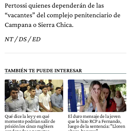
Pertossi quienes dependerán de las
“vacantes” del complejo penitenciario de
Campana o Sierra Chica.
NT / DS / ED
TAMBIÉN TE PUEDE INTERESAR
Qué dice la ley y en qué
El duro mensaje de la joven
momento podrían salir de
que le hizo RCP a Fernando,
prisión los cinco rugbiers
luego de la sentencia: "Lloren
condenados a perpetua
ahora, basuras"