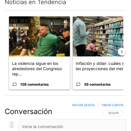
Noticias en Tendencia
Este listado muestra los artículos con más comentarios en los últim
Un artículo de tendencia con el título "La violencia sigue en l
Un artículo de tendencia con e
La violencia sigue en los
Inflación y dólar: cuáles son
alrededores del Congreso:
las proyecciones del merc...
rep...
108 comentarios
39 comentarios
INICIAR SESIÓN
|
CREAR CUENTA
Conversación
SIGA ESTA CO
SEGUIR