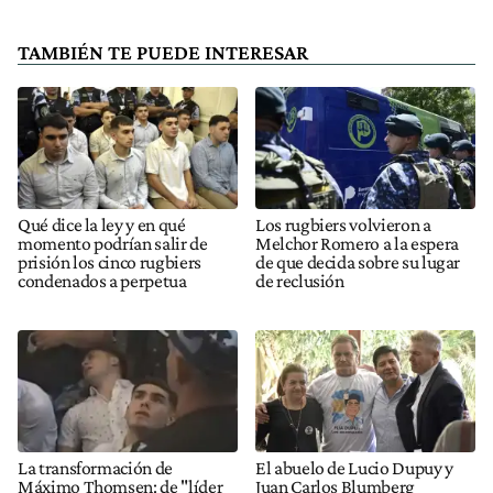
TAMBIÉN TE PUEDE INTERESAR
Qué dice la ley y en qué
Los rugbiers volvieron a
momento podrían salir de
Melchor Romero a la espera
prisión los cinco rugbiers
de que decida sobre su lugar
condenados a perpetua
de reclusión
La transformación de
El abuelo de Lucio Dupuy y
Máximo Thomsen: de "líder
Juan Carlos Blumberg