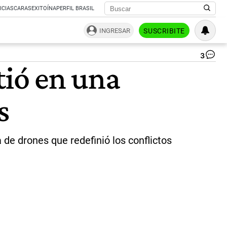
ICIAS
CARAS
EXITOÍNA
PERFIL BRASIL
INGRESAR
SUSCRIBITE
3
Dr
tió en una
ira
|
CE
s
a de drones que redefinió los conflictos