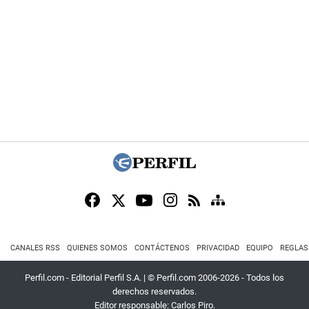
CANALES RSS
QUIENES SOMOS
CONTÁCTENOS
PRIVACIDAD
EQUIPO
REGLAS
Perfil.com - Editorial Perfil S.A.
| © Perfil.com 2006-2026 - Todos los
derechos reservados.
Editor responsable: Carlos Piro.