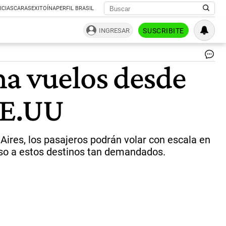
ICIAS
CARAS
EXITOÍNA
PERFIL BRASIL
INGRESAR
SUSCRIBITE
Aer
ma vuelos desde
qu
un
Ar
 EE.UU
co
Pu
ca
|
@ar
ires, los pasajeros podrán volar con escala en
eso a estos destinos tan demandados.