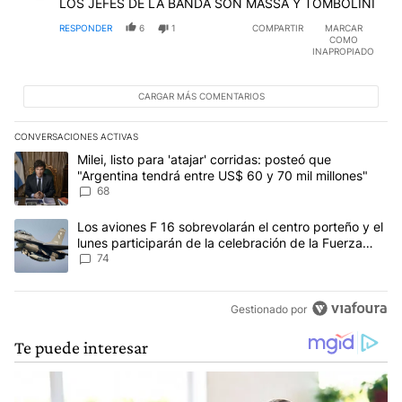
LOS JEFES DE LA BANDA SON MASSA Y TOMBOLINI
RESPONDER
6
1
COMPARTIR
MARCAR
COMO
INAPROPIADO
CARGAR MÁS COMENTARIOS
CONVERSACIONES ACTIVAS
Este listado muestra los artículos con más comentarios en los últim
Un artículo de tendencia con el título "Milei, listo para 'atajar' 
Milei, listo para 'atajar' corridas: posteó que
"Argentina tendrá entre US$ 60 y 70 mil millones"
68
Un artículo de tendencia con el título "Los aviones F 16 sobrevola
Los aviones F 16 sobrevolarán el centro porteño y el
lunes participarán de la celebración de la Fuerza
Aérea
74
Gestionado por