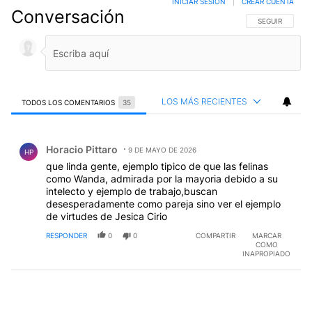
INICIAR SESIÓN
|
CREAR CUENTA
Conversación
SIGA ESTA CO
SEGUIR
LOS MÁS RECIENTES
TODOS LOS COMENTARIOS
35
Todos los comentarios
Comentario de Horacio Pittaro.
Horacio Pittaro
9 DE MAYO DE 2026
HP
que linda gente, ejemplo tipico de que las felinas
como Wanda, admirada por la mayoria debido a su
intelecto y ejemplo de trabajo,buscan
desesperadamente como pareja sino ver el ejemplo
de virtudes de Jesica Cirio
RESPONDER
0
0
COMPARTIR
MARCAR
COMO
INAPROPIADO