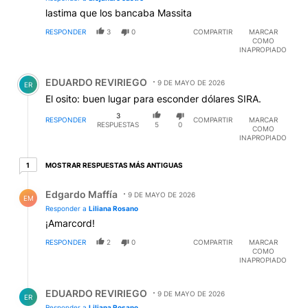
lastima que los bancaba Massita
RESPONDER
3
0
COMPARTIR
MARCAR
COMO
INAPROPIADO
Comentario de EDUARDO REVIRIEGO.
EDUARDO REVIRIEGO
9 DE MAYO DE 2026
ER
El osito: buen lugar para esconder dólares SIRA.
3
RESPONDER
COMPARTIR
MARCAR
RESPUESTAS
5
0
COMO
INAPROPIADO
1 respuesta más antiguas
MOSTRAR RESPUESTAS MÁS ANTIGUAS
1
Respuesta de Edgardo Maffía.
Edgardo Maffía
9 DE MAYO DE 2026
EM
Responder a
Liliana Rosano
¡Amarcord!
RESPONDER
2
0
COMPARTIR
MARCAR
COMO
INAPROPIADO
Respuesta de EDUARDO REVIRIEGO.
EDUARDO REVIRIEGO
9 DE MAYO DE 2026
ER
Responder a
Liliana Rosano