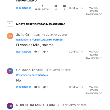
FINANCIERO
3
RESPONDER
COMPARTIR
MARCAR
RESPUESTAS
4
2
COMO
INAPROPIADO
1 respuesta más antiguas
MOSTRAR RESPUESTAS MÁS ANTIGUAS
1
Respuesta de Julio Grimaux.
Julio Grimaux
9 DE MAYO DE 2026
JG
Responder a
RUBEN DALMIRO TORRES
El caos es Milei, salame.
RESPONDER
4
4
COMPARTIR
MARCAR
COMO
INAPROPIADO
Respuesta de Eduardo Tonelli.
Eduardo Tonelli
9 DE MAYO DE 2026
ET
Responder a
este mensaje
No
RESPONDER
3
0
COMPARTIR
MARCAR
COMO
INAPROPIADO
Comentario de RUBEN DALMIRO TORRES.
RUBEN DALMIRO TORRES
9 DE MAYO DE 2026
RD