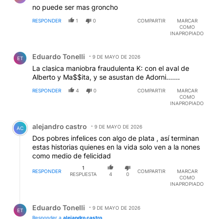
no puede ser mas groncho
RESPONDER
1
0
COMPARTIR
MARCAR
COMO
INAPROPIADO
Comentario de Eduardo Tonelli.
Eduardo Tonelli
9 DE MAYO DE 2026
ET
La clasica maniobra fraudulenta K: con el aval de
Alberto y Ma$$ita, y se asustan de Adorni.......
RESPONDER
4
0
COMPARTIR
MARCAR
COMO
INAPROPIADO
Comentario de alejandro castro.
alejandro castro
9 DE MAYO DE 2026
AC
Dos pobres infelices con algo de plata , así terminan
estas historias quienes en la vida solo ven a la nones
como medio de felicidad
1
RESPONDER
COMPARTIR
MARCAR
RESPUESTA
4
0
COMO
INAPROPIADO
Respuesta de Eduardo Tonelli.
Eduardo Tonelli
9 DE MAYO DE 2026
ET
Responder a
alejandro castro