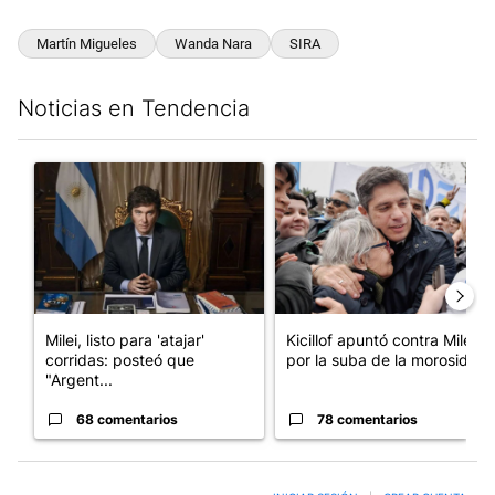
Martín Migueles
Wanda Nara
SIRA
Noticias en Tendencia
Este listado muestra los artículos con más comentarios en los últim
Un artículo de tendencia con el título "Milei, listo para 'atajar
Un artículo de tendencia con el
Milei, listo para 'atajar'
Kicillof apuntó contra Milei
corridas: posteó que
por la suba de la morosida...
"Argent...
68 comentarios
78 comentarios