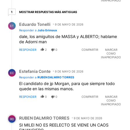
INAPROPIADO
1 respuesta más antiguas
MOSTRAR RESPUESTAS MÁS ANTIGUAS
1
Respuesta de Eduardo Tonelli.
Eduardo Tonelli
9 DE MAYO DE 2026
ET
Responder a
Julio Grimaux
dale, los amiguitos de MASSA y ALBERTO; hablame
de Adorni man
RESPONDER
2
0
COMPARTIR
MARCAR
COMO
INAPROPIADO
Respuesta de Estefania Conte.
Estefania Conte
9 DE MAYO DE 2026
EC
Responder a
RUBEN DALMIRO TORRES
El candidato de jp Morgan, para que siempre todo
quede en las mismas manos.
RESPONDER
0
0
COMPARTIR
MARCAR
COMO
INAPROPIADO
Comentario de RUBEN DALMIRO TORRES.
RUBEN DALMIRO TORRES
9 DE MAYO DE 2026
RD
SI MILEI NO ES REELECTO SE VIENE UN CAOS