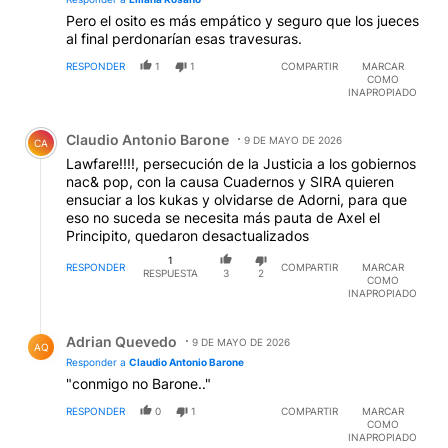
Pero el osito es más empático y seguro que los jueces
al final perdonarían esas travesuras.
RESPONDER
1
1
COMPARTIR
MARCAR
COMO
INAPROPIADO
Comentario de Claudio Antonio Barone.
Claudio Antonio Barone
9 DE MAYO DE 2026
CA
Lawfare!!!!, persecución de la Justicia a los gobiernos
nac& pop, con la causa Cuadernos y SIRA quieren
ensuciar a los kukas y olvidarse de Adorni, para que
eso no suceda se necesita más pauta de Axel el
Principito, quedaron desactualizados
1
RESPONDER
COMPARTIR
MARCAR
RESPUESTA
3
2
COMO
INAPROPIADO
Respuesta de Adrian Quevedo.
Adrian Quevedo
9 DE MAYO DE 2026
AQ
Responder a
Claudio Antonio Barone
"conmigo no Barone.."
RESPONDER
0
1
COMPARTIR
MARCAR
COMO
INAPROPIADO