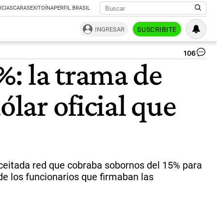
ICIAS
CARAS
EXITOÍNA
PERFIL BRASIL
INGRESAR
SUSCRIBITE
106
Ma
%: la trama de
Mi
y
Wa
ólar oficial que
Na
|
In
aceitada red que cobraba sobornos del 15% para
e los funcionarios que firmaban las