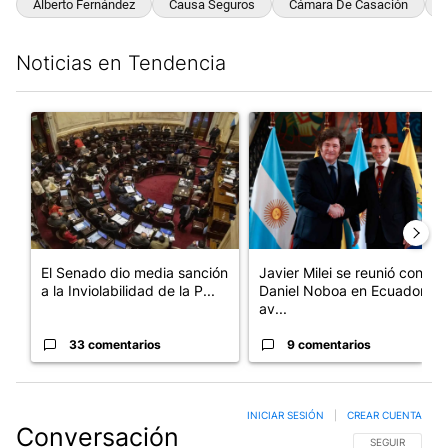
Alberto Fernández
Causa Seguros
Cámara De Casación
Noticias en Tendencia
Este listado muestra los artículos con más comentarios en los últim
Un artículo de tendencia con el título "El Senado dio media san
Un artículo de tendencia con e
El Senado dio media sanción
Javier Milei se reunió con
a la Inviolabilidad de la P...
Daniel Noboa en Ecuador y
av...
33 comentarios
9 comentarios
INICIAR SESIÓN
|
CREAR CUENTA
Conversación
SIGA ESTA CO
SEGUIR