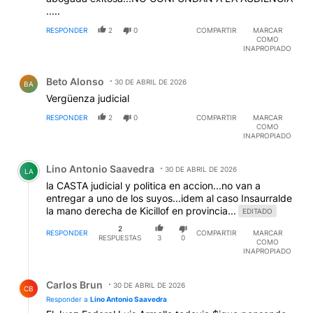
.....
RESPONDER
2
0
COMPARTIR
MARCAR
COMO
INAPROPIADO
Comentario de Beto Alonso.
Beto Alonso
30 DE ABRIL DE 2026
BA
Vergüenza judicial
RESPONDER
2
0
COMPARTIR
MARCAR
COMO
INAPROPIADO
Comentario de Lino Antonio Saavedra.
Lino Antonio Saavedra
30 DE ABRIL DE 2026
LA
la CASTA judicial y politica en accion...no van a
entregar a uno de los suyos...idem al caso Insaurralde
la mano derecha de Kicillof en provincia...
EDITADO
2
RESPONDER
COMPARTIR
MARCAR
RESPUESTAS
3
0
COMO
INAPROPIADO
Respuesta de Carlos Brun.
Carlos Brun
30 DE ABRIL DE 2026
CB
Responder a
Lino Antonio Saavedra