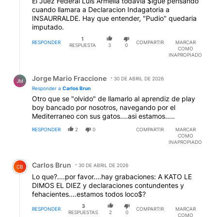
El Juez Federal Luis Armella todavia $igue pensando
cuando llamara a Declaracion Indagatoria a
INSAURRALDE. Hay que entender, "Pudio" quedaria
imputado.
1
RESPONDER
COMPARTIR
MARCAR
RESPUESTA
3
0
COMO
INAPROPIADO
Respuesta de Jorge Mario Fraccione.
Jorge Mario Fraccione
30 DE ABRIL DE 2026
JM
Responder a
Carlos Brun
Otro que se "olvido" de llamarlo al aprendiz de play
boy bancado por nosotros, navegando por el
Mediterraneo con sus gatos....asi estamos.....
RESPONDER
2
0
COMPARTIR
MARCAR
COMO
INAPROPIADO
Comentario de Carlos Brun.
Carlos Brun
30 DE ABRIL DE 2026
CB
Lo que?....por favor....hay grabaciones: A KATO LE
DIMOS EL DIEZ y declaraciones contundentes y
fehacientes....estamos todos loco$?
3
RESPONDER
COMPARTIR
MARCAR
RESPUESTAS
2
0
COMO