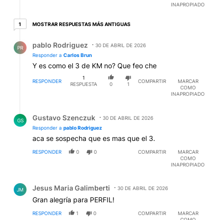
INAPROPIADO
1 respuesta más antiguas
MOSTRAR RESPUESTAS MÁS ANTIGUAS
1
Respuesta de pablo Rodriguez.
pablo Rodriguez
30 DE ABRIL DE 2026
PR
Responder a
Carlos Brun
Y es como el 3 de KM no? Que feo che
1
RESPONDER
COMPARTIR
MARCAR
RESPUESTA
0
1
COMO
INAPROPIADO
Respuesta de Gustavo Szenczuk.
Gustavo Szenczuk
30 DE ABRIL DE 2026
GS
Responder a
pablo Rodriguez
aca se sospecha que es mas que el 3.
RESPONDER
0
0
COMPARTIR
MARCAR
COMO
INAPROPIADO
Comentario de Jesus Maria Galimberti.
Jesus Maria Galimberti
30 DE ABRIL DE 2026
JM
Gran alegría para PERFIL!
RESPONDER
1
0
COMPARTIR
MARCAR
COMO