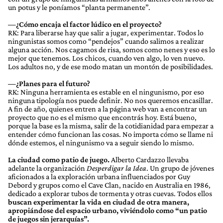
un potus y le poníamos “planta permanente”.
—¿Cómo encaja el factor lúdico en el proyecto?
RK: Para liberarse hay que salir a jugar, experimentar. Todos lo
ningunistas somos como “pendejos” cuando salimos a realizar
alguna acción. Nos cagamos de risa, somos como nenes y eso es lo
mejor que tenemos. Los chicos, cuando ven algo, lo ven nuevo.
Los adultos no, y de ese modo matan un montón de posibilidades.
—¿Planes para el futuro?
RK: Ninguna herramienta es estable en el ningunismo, por eso
ninguna tipología nos puede definir. No nos queremos encasillar.
A fin de año, quienes entren a la página web van a encontrar un
proyecto que no es el mismo que encontrás hoy. Está bueno,
porque la base es la misma, salir de la cotidianidad para empezar a
entender cómo funcionan las cosas. No importa cómo se llame ni
dónde estemos, el ningunismo va a seguir siendo lo mismo.
La ciudad como patio de juego.
Alberto Cardazzo llevaba
adelante la organización
Desperdigar la Idea
. Un grupo de jóvenes
aficionados a la exploración urbana influenciados por Guy
Debord y grupos como el Cave Clan, nacido en Australia en 1986,
dedicado a explorar tubos de tormenta y otras cuevas. Todos ellos
buscan experimentar la vida en ciudad de otra manera,
apropiándose del espacio urbano, viviéndolo como “un patio
de juegos sin jerarquías”.