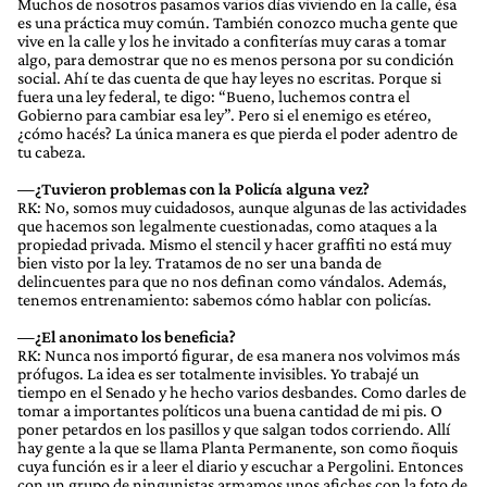
Muchos de nosotros pasamos varios días viviendo en la calle, ésa
es una práctica muy común. También conozco mucha gente que
vive en la calle y los he invitado a confiterías muy caras a tomar
algo, para demostrar que no es menos persona por su condición
social. Ahí te das cuenta de que hay leyes no escritas. Porque si
fuera una ley federal, te digo: “Bueno, luchemos contra el
Gobierno para cambiar esa ley”. Pero si el enemigo es etéreo,
¿cómo hacés? La única manera es que pierda el poder adentro de
tu cabeza.
—¿Tuvieron problemas con la Policía alguna vez?
RK: No, somos muy cuidadosos, aunque algunas de las actividades
que hacemos son legalmente cuestionadas, como ataques a la
propiedad privada. Mismo el stencil y hacer graffiti no está muy
bien visto por la ley. Tratamos de no ser una banda de
delincuentes para que no nos definan como vándalos. Además,
tenemos entrenamiento: sabemos cómo hablar con policías.
—¿El anonimato los beneficia?
RK: Nunca nos importó figurar, de esa manera nos volvimos más
prófugos. La idea es ser totalmente invisibles. Yo trabajé un
tiempo en el Senado y he hecho varios desbandes. Como darles de
tomar a importantes políticos una buena cantidad de mi pis. O
poner petardos en los pasillos y que salgan todos corriendo. Allí
hay gente a la que se llama Planta Permanente, son como ñoquis
cuya función es ir a leer el diario y escuchar a Pergolini. Entonces
con un grupo de ningunistas armamos unos afiches con la foto de