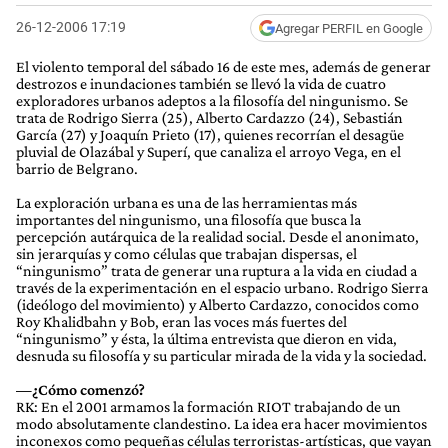
26-12-2006 17:19
Agregar PERFIL en Google
El violento temporal del sábado 16 de este mes, además de generar
destrozos e inundaciones también se llevó la vida de cuatro
exploradores urbanos adeptos a la filosofía del ningunismo. Se
trata de Rodrigo Sierra (25), Alberto Cardazzo (24), Sebastián
García (27) y Joaquín Prieto (17), quienes recorrían el desagüe
pluvial de Olazábal y Superí, que canaliza el arroyo Vega, en el
barrio de Belgrano.
La exploración urbana es una de las herramientas más
importantes del ningunismo, una filosofía que busca la
percepción autárquica de la realidad social. Desde el anonimato,
sin jerarquías y como células que trabajan dispersas, el
“ningunismo” trata de generar una ruptura a la vida en ciudad a
través de la experimentación en el espacio urbano. Rodrigo Sierra
(ideólogo del movimiento) y Alberto Cardazzo, conocidos como
Roy Khalidbahn y Bob, eran las voces más fuertes del
“ningunismo” y ésta, la última entrevista que dieron en vida,
desnuda su filosofía y su particular mirada de la vida y la sociedad.
—¿Cómo comenzó?
RK: En el 2001 armamos la formación RIOT trabajando de un
modo absolutamente clandestino. La idea era hacer movimientos
inconexos como pequeñas células terroristas-artísticas, que vayan