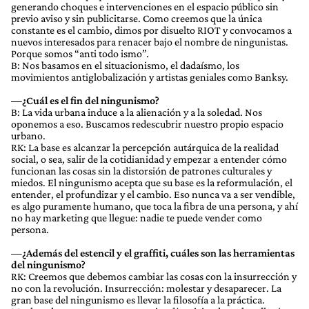
generando choques e intervenciones en el espacio público sin
previo aviso y sin publicitarse. Como creemos que la única
constante es el cambio, dimos por disuelto RIOT y convocamos a
nuevos interesados para renacer bajo el nombre de ningunistas.
Porque somos “anti todo ismo”.
B: Nos basamos en el situacionismo, el dadaísmo, los
movimientos antiglobalización y artistas geniales como Banksy.
—¿Cuál es el fin del ningunismo?
B: La vida urbana induce a la alienación y a la soledad. Nos
oponemos a eso. Buscamos redescubrir nuestro propio espacio
urbano.
RK: La base es alcanzar la percepción autárquica de la realidad
social, o sea, salir de la cotidianidad y empezar a entender cómo
funcionan las cosas sin la distorsión de patrones culturales y
miedos. El ningunismo acepta que su base es la reformulación, el
entender, el profundizar y el cambio. Eso nunca va a ser vendible,
es algo puramente humano, que toca la fibra de una persona, y ahí
no hay marketing que llegue: nadie te puede vender como
persona.
—¿Además del estencil y el graffiti, cuáles son las herramientas
del ningunismo?
RK: Creemos que debemos cambiar las cosas con la insurrección y
no con la revolución. Insurrección: molestar y desaparecer. La
gran base del ningunismo es llevar la filosofía a la práctica.