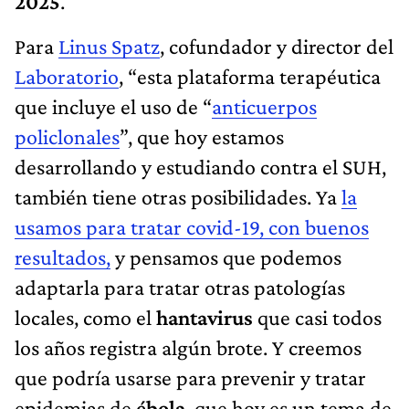
2025
.
Para
Linus Spatz
, cofundador y director del
Laboratorio
, “esta plataforma terapéutica
que incluye el uso de “
anticuerpos
policlonales
”, que hoy estamos
desarrollando y estudiando contra el SUH,
también tiene otras posibilidades. Ya
la
usamos para tratar covid-19, con buenos
resultados,
y pensamos que podemos
adaptarla para tratar otras patologías
locales, como el
hantavirus
que casi todos
los años registra algún brote. Y creemos
que podría usarse para prevenir y tratar
epidemias de
ébola
, que hoy es un tema de