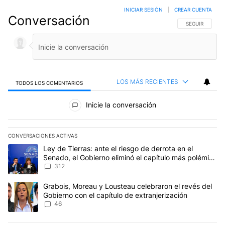
INICIAR SESIÓN
|
CREAR CUENTA
Conversación
SIGA ESTA CO
SEGUIR
LOS MÁS RECIENTES
TODOS LOS COMENTARIOS
Todos los comentarios
Inicie la conversación
CONVERSACIONES ACTIVAS
Este listado muestra los artículos con más comentarios en los últim
Un artículo de tendencia con el título "Ley de Tierras: ante el ri
Ley de Tierras: ante el riesgo de derrota en el
Senado, el Gobierno eliminó el capítulo más polémico
del proyecto
312
Un artículo de tendencia con el título "Grabois, Moreau y Lousteau
Grabois, Moreau y Lousteau celebraron el revés del
Gobierno con el capítulo de extranjerización
46