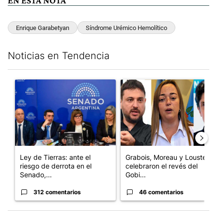
EN ESTA NOTA
Enrique Garabetyan
Síndrome Urémico Hemolítico
Noticias en Tendencia
Este listado muestra los artículos con más comentarios en los últim
Un artículo de tendencia con el título "Ley de Tierras: ante el 
Un artículo de tendencia con e
Ley de Tierras: ante el
Grabois, Moreau y Lousteau
riesgo de derrota en el
celebraron el revés del
Senado,...
Gobi...
312 comentarios
46 comentarios