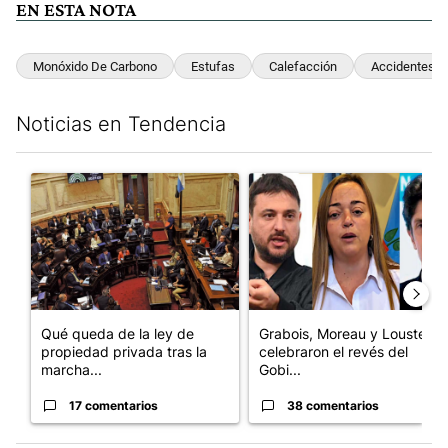
EN ESTA NOTA
Monóxido De Carbono
Estufas
Calefacción
Accidentes
Noticias en Tendencia
Este listado muestra los artículos con más comentarios en los últim
Un artículo de tendencia con el título "Qué queda de la ley de p
Un artículo de tendencia con e
Qué queda de la ley de
Grabois, Moreau y Lousteau
propiedad privada tras la
celebraron el revés del
marcha...
Gobi...
17 comentarios
38 comentarios