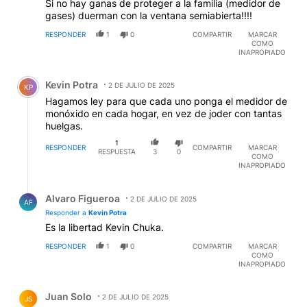
Si no hay ganas de proteger a la familia (medidor de
gases) duerman con la ventana semiabierta!!!!
RESPONDER
1
0
COMPARTIR
MARCAR
COMO
INAPROPIADO
Comentario de Kevin Potra.
Kevin Potra
2 DE JULIO DE 2025
KP
Hagamos ley para que cada uno ponga el medidor de
monóxido en cada hogar, en vez de joder con tantas
huelgas.
1
RESPONDER
COMPARTIR
MARCAR
RESPUESTA
3
0
COMO
INAPROPIADO
Respuesta de Alvaro Figueroa.
Alvaro Figueroa
2 DE JULIO DE 2025
AF
Responder a
Kevin Potra
Es la libertad Kevin Chuka.
RESPONDER
1
0
COMPARTIR
MARCAR
COMO
INAPROPIADO
Comentario de Juan Solo.
Juan Solo
2 DE JULIO DE 2025
JS