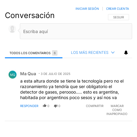
INICIAR SESIÓN
|
CREAR CUENTA
Conversación
SIGA ESTA CO
SEGUIR
LOS MÁS RECIENTES
TODOS LOS COMENTARIOS
6
Todos los comentarios
Comentario de Ma Qua.
Ma Qua
3 DE JULIO DE 2025
MQ
a esta altura donde se tiene la tecnología pero no el
razonamiento ya tendría que ser obligatorio el
detector de gases, peroooo..... esto es argentina,
habitada por argentinos poco sesos y así nos va
RESPONDER
0
0
COMPARTIR
MARCAR
COMO
INAPROPIADO