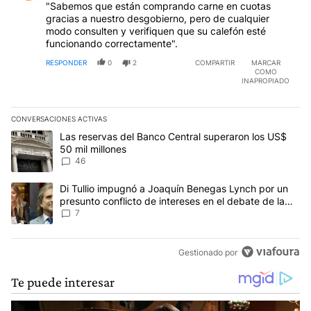
"Sabemos que están comprando carne en cuotas
gracias a nuestro desgobierno, pero de cualquier
modo consulten y verifiquen que su calefón esté
funcionando correctamente".
RESPONDER
0
2
COMPARTIR
MARCAR
COMO
INAPROPIADO
CONVERSACIONES ACTIVAS
Este listado muestra los artículos con más comentarios en los últim
Un artículo de tendencia con el título "Las reservas del Banco Ce
Las reservas del Banco Central superaron los US$
50 mil millones
46
Un artículo de tendencia con el título "Di Tullio impugnó a Joaquí
Di Tullio impugnó a Joaquín Benegas Lynch por un
presunto conflicto de intereses en el debate de la
Ley de Tierras
7
Gestionado por