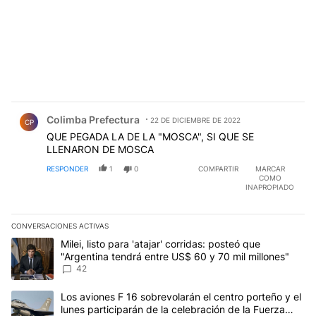
Comentario de Colimba Prefectura.
Colimba Prefectura
22 DE DICIEMBRE DE 2022
CP
QUE PEGADA LA DE LA "MOSCA", SI QUE SE
LLENARON DE MOSCA
RESPONDER
1
0
COMPARTIR
MARCAR
COMO
INAPROPIADO
CONVERSACIONES ACTIVAS
Este listado muestra los artículos con más comentarios en los últim
Un artículo de tendencia con el título "Milei, listo para 'atajar' c
Milei, listo para 'atajar' corridas: posteó que
"Argentina tendrá entre US$ 60 y 70 mil millones"
42
Un artículo de tendencia con el título "Los aviones F 16 sobrevola
Los aviones F 16 sobrevolarán el centro porteño y el
lunes participarán de la celebración de la Fuerza