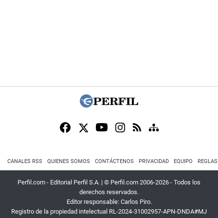
CANALES RSS
QUIENES SOMOS
CONTÁCTENOS
PRIVACIDAD
EQUIPO
REGLAS
Perfil.com - Editorial Perfil S.A.
| © Perfil.com 2006-2026 - Todos los
derechos reservados.
Editor responsable: Carlos Piro.
Registro de la propiedad intelectual RL-2024-31002957-APN-DNDA#MJ