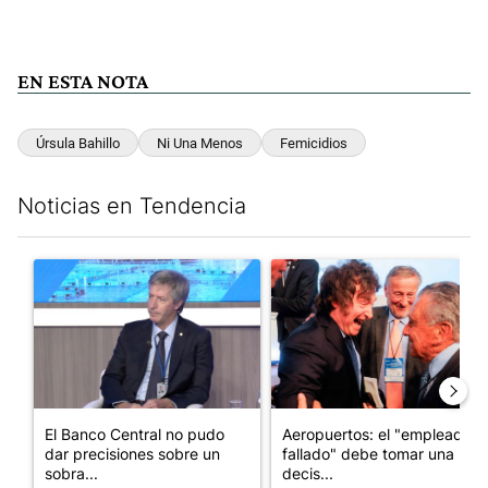
EN ESTA NOTA
Úrsula Bahillo
Ni Una Menos
Femicidios
Noticias en Tendencia
Este listado muestra los artículos con más comentarios en los últim
Un artículo de tendencia con el título "El Banco Central no pud
Un artículo de tendencia con e
El Banco Central no pudo
Aeropuertos: el "empleado
dar precisiones sobre un
fallado" debe tomar una
sobra...
decis...