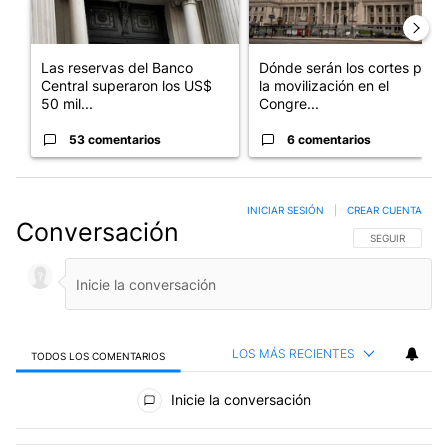
Las reservas del Banco
Dónde serán los cortes por
Central superaron los US$
la movilización en el
50 mil...
Congre...
53 comentarios
6 comentarios
INICIAR SESIÓN
|
CREAR CUENTA
Conversación
SIGA ESTA CO
SEGUIR
LOS MÁS RECIENTES
TODOS LOS COMENTARIOS
Todos los comentarios
Inicie la conversación