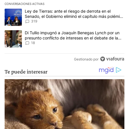
CONVERSACIONES ACTIVAS
Este listado muestra los artículos con más comentarios en los últim
Un artículo de tendencia con el título "Ley de Tierras: ante el ri
Ley de Tierras: ante el riesgo de derrota en el
Senado, el Gobierno eliminó el capítulo más polémico
del proyecto
319
Un artículo de tendencia con el título "Di Tullio impugnó a Joaqu
Di Tullio impugnó a Joaquín Benegas Lynch por un
presunto conflicto de intereses en el debate de la
Ley de Tierras
18
Gestionado por