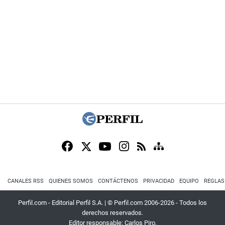
CANALES RSS
QUIENES SOMOS
CONTÁCTENOS
PRIVACIDAD
EQUIPO
REGLAS
Perfil.com - Editorial Perfil S.A.
| © Perfil.com 2006-2026 - Todos los
derechos reservados.
Editor responsable: Carlos Piro.