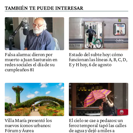
TAMBIÉN TE PUEDE INTERESAR
Falsa alarma: dieron por
Estado del subte hoy: cómo
muerto a Juan Sasturain en
funcionan las líneas A, B, C, D,
redes sociales el día de su
E y H hoy, 6 de agosto
cumpleaños 81
Villa María presentó los
El cielo se cae a pedazos: un
nuevos íconos urbanos:
feroz temporal tapó las calles
Fórum y Áurea
de agua y dejó a miles a