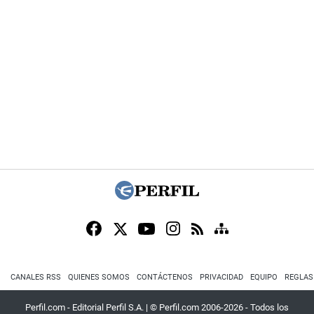
CANALES RSS
QUIENES SOMOS
CONTÁCTENOS
PRIVACIDAD
EQUIPO
REGLAS
Perfil.com - Editorial Perfil S.A.
| © Perfil.com 2006-2026 - Todos los