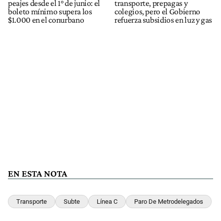
peajes desde el 1° de junio: el
transporte, prepagas y
boleto mínimo supera los
colegios, pero el Gobierno
$1.000 en el conurbano
refuerza subsidios en luz y gas
EN ESTA NOTA
Transporte
Subte
Línea C
Paro De Metrodelegados