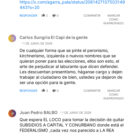
https://x.com/agarra_pala/status/2061427107503149
443?s=20
RESPONDER
2
0
COMPARTIR
MARCAR
COMO
INAPROPIADO
Comentario de Carlos Sungria El Capi de la gente.
Carlos Sungria El Capi de la gente
CS
1 DE JUNIO DE 2026
De cualquier forma que se pinte el peronismo,
kirchnerismo, izquierda o nuevos nombres que se
quieran poner para las elecciones, ellos son esto, el
arte de perjudicar al laburante que dicen defender.
Les descuentan presentismo, háganse cargo y dejen
trabajar al ciudadano de bien, ustedes ya dejaron de
ser una opción para la gente.
RESPONDER
3
0
COMPARTIR
MARCAR
COMO
INAPROPIADO
Comentario de Juan Pedro BALBO.
Juan Pedro BALBO
1 DE JUNIO DE 2026
JP
Que espera EL LOCO para tomar la decisión de quitar
SUBSIDIOS A CAPITAL Y CONURBANO donde está el
FEDERALISMO ,cada vez nos parecido a LA REA