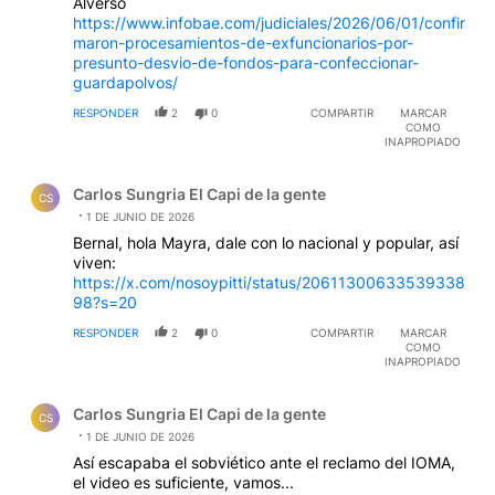
Alverso
https://www.infobae.com/judiciales/2026/06/01/confir
maron-procesamientos-de-exfuncionarios-por-
presunto-desvio-de-fondos-para-confeccionar-
guardapolvos/
RESPONDER
2
0
COMPARTIR
MARCAR
COMO
INAPROPIADO
Comentario de Carlos Sungria El Capi de la gente.
Carlos Sungria El Capi de la gente
CS
1 DE JUNIO DE 2026
Bernal, hola Mayra, dale con lo nacional y popular, así
viven:
https://x.com/nosoypitti/status/20611300633539338
98?s=20
RESPONDER
2
0
COMPARTIR
MARCAR
COMO
INAPROPIADO
Comentario de Carlos Sungria El Capi de la gente.
Carlos Sungria El Capi de la gente
CS
1 DE JUNIO DE 2026
Así escapaba el sobviético ante el reclamo del IOMA,
el video es suficiente, vamos...