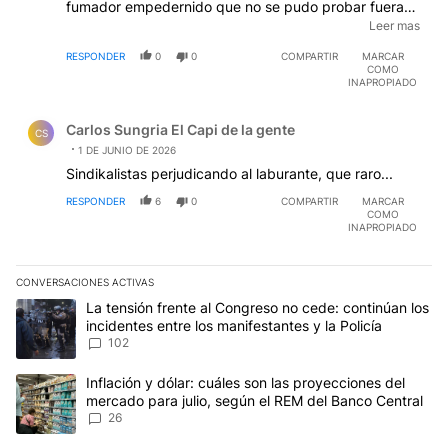
fumador empedernido que no se pudo probar fuera
asbesto, y no recuerdo cuántos días pararon aquella
Leer mas
vez. Los otros 9? Tenes para citar la causa de
RESPONDER
0
0
COMPARTIR
MARCAR
muerte? O también eran descuidados con su salud? Si
COMO
hubiera asbesto como dicen, no tendríamos 10
INAPROPIADO
muertos, tendriamos mas y enfermos de cáncer a
Comentario de Carlos Sungria El Capi de la gente.
montones en estos trabajadores. Me pedís empatía??
Carlos Sungria El Capi de la gente
Veo a esos metrodelegados y me dan repulsión.
CS
1 DE JUNIO DE 2026
Sindikalistas perjudicando al laburante, que raro...
RESPONDER
6
0
COMPARTIR
MARCAR
COMO
INAPROPIADO
CONVERSACIONES ACTIVAS
Este listado muestra los artículos con más comentarios en los últim
Un artículo de tendencia con el título "La tensión frente al Congre
La tensión frente al Congreso no cede: continúan los
incidentes entre los manifestantes y la Policía
102
Un artículo de tendencia con el título "Inflación y dólar: cuáles 
Inflación y dólar: cuáles son las proyecciones del
mercado para julio, según el REM del Banco Central
26