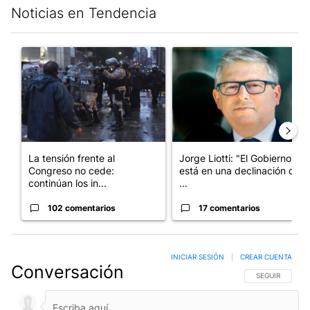
Noticias en Tendencia
Este listado muestra los artículos con más comentarios en los últim
Un artículo de tendencia con el título "La tensión frente al Con
Un artículo de tendencia con e
La tensión frente al
Jorge Liotti: "El Gobierno
Congreso no cede:
está en una declinación que
continúan los in...
...
102 comentarios
17 comentarios
INICIAR SESIÓN
|
CREAR CUENTA
Conversación
SIGA ESTA CO
SEGUIR