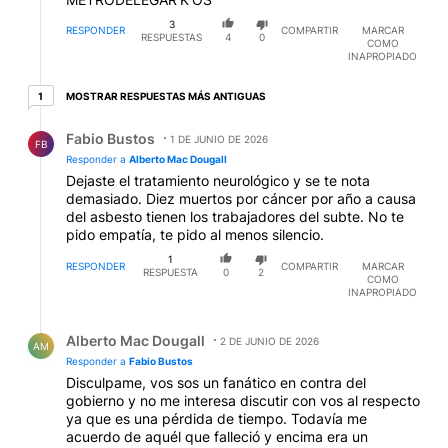
3
RESPONDER
COMPARTIR
MARCAR
RESPUESTAS
4
0
COMO
INAPROPIADO
1 respuesta más antiguas
MOSTRAR RESPUESTAS MÁS ANTIGUAS
1
Respuesta de Fabio Bustos.
Fabio Bustos
1 DE JUNIO DE 2026
FB
Responder a
Alberto Mac Dougall
Dejaste el tratamiento neurológico y se te nota
demasiado. Diez muertos por cáncer por año a causa
del asbesto tienen los trabajadores del subte. No te
pido empatía, te pido al menos silencio.
1
RESPONDER
COMPARTIR
MARCAR
RESPUESTA
0
2
COMO
INAPROPIADO
Respuesta de Alberto Mac Dougall.
Alberto Mac Dougall
2 DE JUNIO DE 2026
AM
Responder a
Fabio Bustos
Disculpame, vos sos un fanático en contra del
gobierno y no me interesa discutir con vos al respecto
ya que es una pérdida de tiempo. Todavía me
acuerdo de aquél que falleció y encima era un