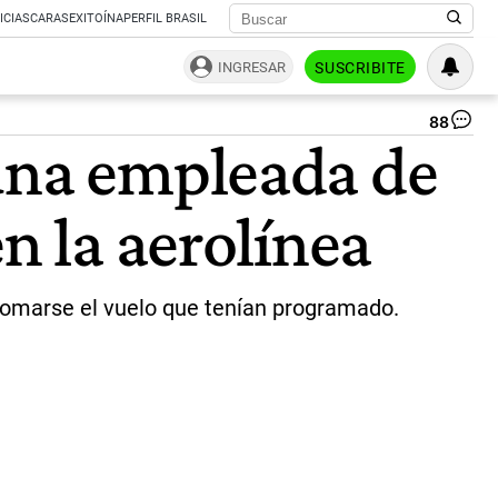
ICIAS
CARAS
EXITOÍNA
PERFIL BRASIL
INGRESAR
SUSCRIBITE
88
Pe
 una empleada de
en
Fl
Eze
n la aerolínea
|
Ca
de
pan
 tomarse el vuelo que tenían programado.