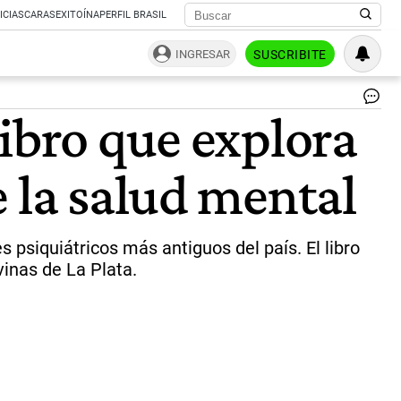
ICIAS
CARAS
EXITOÍNA
PERFIL BRASIL
INGRESAR
SUSCRIBITE
"P
ibro que explora
al
cos
el
 la salud mental
lib
so
sa
me
|
 psiquiátricos más antiguos del país. El libro
Per
vinas de La Plata.