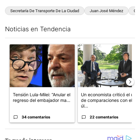
Secretaría De Transporte De La Ciudad
Juan José Méndez
Con
Noticias en Tendencia
Este listado muestra los artículos con más comentarios en los últim
Un artículo de tendencia con el título "Tensión Lula-Milei: “A
Un artículo de tendencia con 
Tensión Lula-Milei: “Anular el
Un economista criticó el uso
regreso del embajador ma...
de comparaciones con el
úl...
34 comentarios
22 comentarios