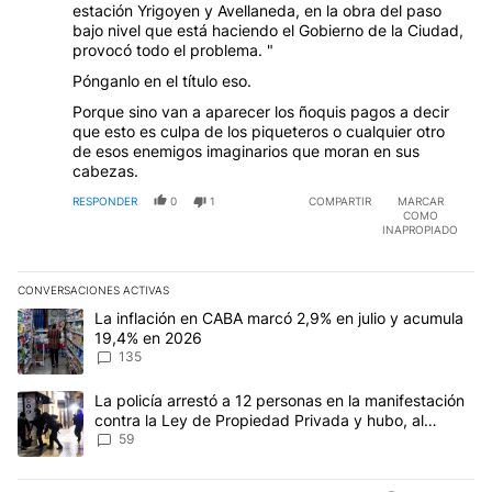
estación Yrigoyen y Avellaneda, en la obra del paso
bajo nivel que está haciendo el Gobierno de la Ciudad,
provocó todo el problema. "
Pónganlo en el título eso.
Porque sino van a aparecer los ñoquis pagos a decir
que esto es culpa de los piqueteros o cualquier otro
de esos enemigos imaginarios que moran en sus
cabezas.
RESPONDER
0
1
COMPARTIR
MARCAR
COMO
INAPROPIADO
CONVERSACIONES ACTIVAS
Este listado muestra los artículos con más comentarios en los últim
Un artículo de tendencia con el título "La inflación en CABA mar
La inflación en CABA marcó 2,9% en julio y acumula
19,4% en 2026
135
Un artículo de tendencia con el título "La policía arrestó a 12 p
La policía arrestó a 12 personas en la manifestación
contra la Ley de Propiedad Privada y hubo, al
menos, 3 agentes heridos
59