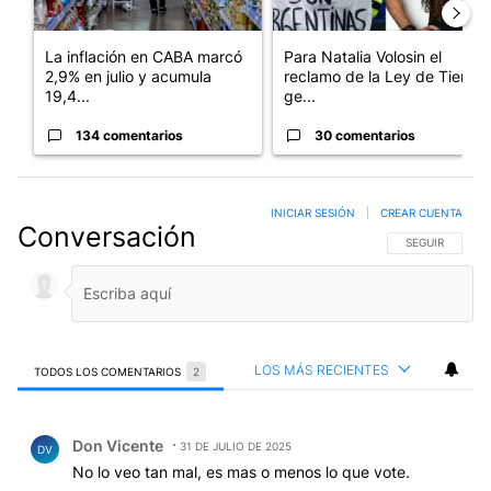
La inflación en CABA marcó
Para Natalia Volosin el
2,9% en julio y acumula
reclamo de la Ley de Tierras
19,4...
ge...
134 comentarios
30 comentarios
INICIAR SESIÓN
|
CREAR CUENTA
Conversación
SIGA ESTA CO
SEGUIR
LOS MÁS RECIENTES
TODOS LOS COMENTARIOS
2
Todos los comentarios
Comentario de Don Vicente.
Don Vicente
31 DE JULIO DE 2025
DV
No lo veo tan mal, es mas o menos lo que vote.