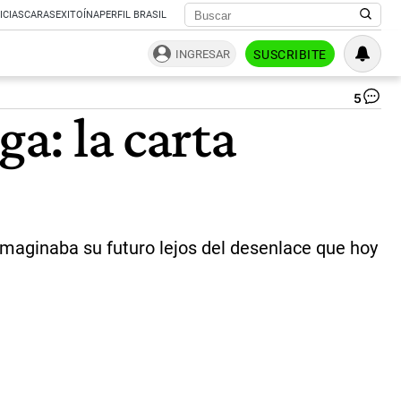
ICIAS
CARAS
EXITOÍNA
PERFIL BRASIL
INGRESAR
SUSCRIBITE
5
Ag
ga: la carta
Ve
|
CE
imaginaba su futuro lejos del desenlace que hoy