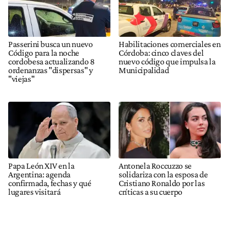
Passerini busca un nuevo
Habilitaciones comerciales en
Código para la noche
Córdoba: cinco claves del
cordobesa actualizando 8
nuevo código que impulsa la
ordenanzas "dispersas" y
Municipalidad
"viejas"
Papa León XIV en la
Antonela Roccuzzo se
Argentina: agenda
solidariza con la esposa de
confirmada, fechas y qué
Cristiano Ronaldo por las
lugares visitará
críticas a su cuerpo