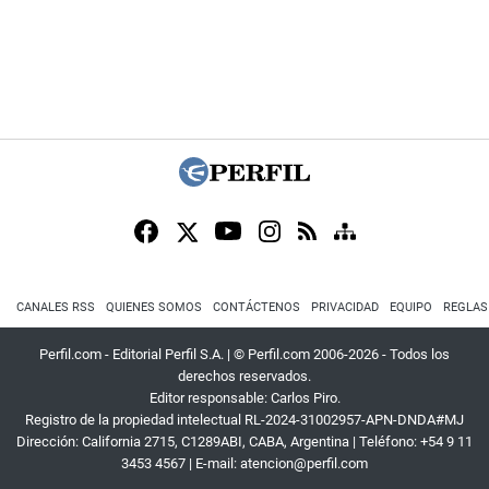
CANALES RSS
QUIENES SOMOS
CONTÁCTENOS
PRIVACIDAD
EQUIPO
REGLAS
Perfil.com - Editorial Perfil S.A.
| © Perfil.com 2006-2026 - Todos los
derechos reservados.
Editor responsable: Carlos Piro.
Registro de la propiedad intelectual RL-2024-31002957-APN-DNDA#MJ
Dirección:
California 2715
,
C1289ABI
,
CABA, Argentina
| Teléfono:
+54 9 11
3453 4567
| E-mail:
atencion@perfil.com