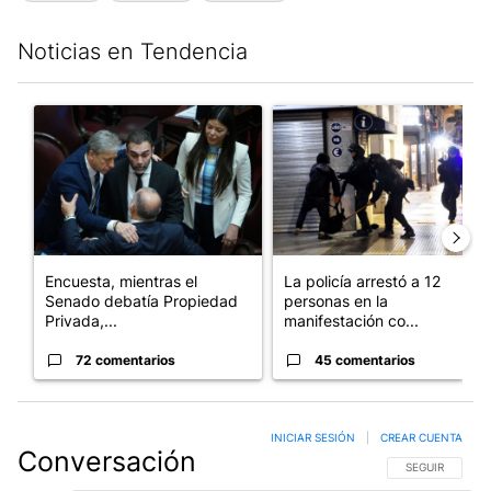
Noticias en Tendencia
Este listado muestra los artículos con más comentarios en los últim
Un artículo de tendencia con el título "Encuesta, mientras el
Un artículo de tendencia con e
Encuesta, mientras el
La policía arrestó a 12
Senado debatía Propiedad
personas en la
Privada,...
manifestación co...
72 comentarios
45 comentarios
INICIAR SESIÓN
|
CREAR CUENTA
Conversación
SIGA ESTA CO
SEGUIR