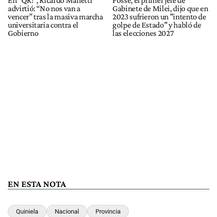
En “QR!”, Ricardo Manetti
Posse, el primer jefe de
advirtió: “No nos van a
Gabinete de Milei, dijo que en
vencer” tras la masiva marcha
2023 sufrieron un "intento de
universitaria contra el
golpe de Estado" y habló de
Gobierno
las elecciones 2027
EN ESTA NOTA
Quiniela
Nacional
Provincia