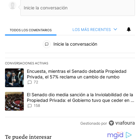
LOS MÁS RECIENTES
TODOS LOS COMENTARIOS
Todos los comentarios
Inicie la conversación
CONVERSACIONES ACTIVAS
Este listado muestra los artículos con más comentarios en los últim
Un artículo de tendencia con el título "Encuesta, mientras el Se
Encuesta, mientras el Senado debatía Propiedad
Privada, el 57% reclama un cambio de rumbo
72
Un artículo de tendencia con el título "El Senado dio media sanci
El Senado dio media sanción a la Inviolabilidad de la
Propiedad Privada: el Gobierno tuvo que ceder en la
Ley del Manejo del Fuego
158
Gestionado por