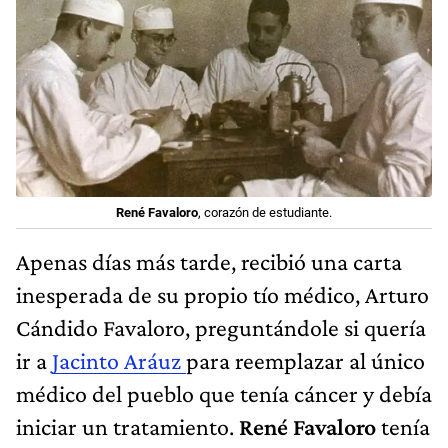
René Favaloro
, corazón de estudiante.
Apenas días más tarde, recibió una carta
inesperada de su propio tío médico, Arturo
Cándido Favaloro, preguntándole si quería
ir a
Jacinto Aráuz
para reemplazar al único
médico del pueblo que tenía cáncer y debía
iniciar un tratamiento.
René Favaloro
tenía
26 años y fue por dos meses, pero
se quedó
doce años
en ese paraje inhóspito de 10
manzanas alrededor de la vía del tren, a la