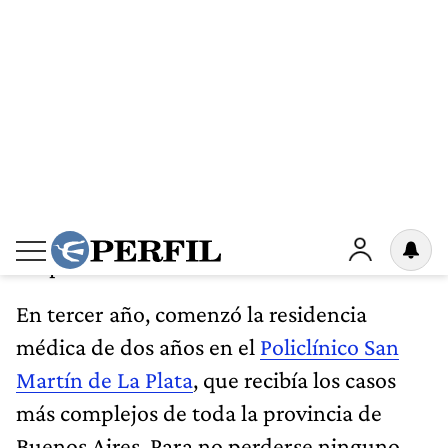
“Cuando escuchaba al profesor Federico
Christmann decir que para ser un buen
cirujano había que ser un buen carpintero, yo
pensaba que había realizado mi aprendizaje
en aquel viejo taller
”, escribiría tiempos
después.
En tercer año, comenzó la residencia
médica de dos años en el
Policlínico San
Martín de La Plata
, que recibía los casos
más complejos de toda la provincia de
Buenos Aires. Para no perderse ninguno,
todo ese tiempo
se quedó a vivir en el
hospital
.