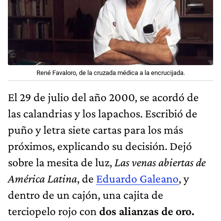
René Favaloro, de la cruzada médica a la encrucijada.
El 29 de julio del año 2000, se acordó de
las calandrias y los lapachos. Escribió de
puño y letra siete cartas para los más
próximos, explicando su decisión. Dejó
sobre la mesita de luz,
Las venas abiertas de
América Latina
, de
Eduardo Galeano
, y
dentro de un cajón, una cajita de
terciopelo rojo con
dos alianzas de oro.
En agosto de ese año Favaloro
se casaría
con Diana Truden, su secretaria en la