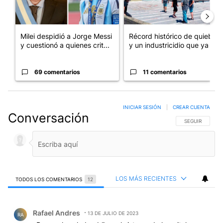
y cuestionó a quienes crit...
y un industricidio que ya ...
69 comentarios
11 comentarios
INICIAR SESIÓN
|
CREAR CUENTA
Conversación
SIGA ESTA CO
SEGUIR
LOS MÁS RECIENTES
TODOS LOS COMENTARIOS
12
Todos los comentarios
Comentario de Rafael Andres.
Rafael Andres
13 DE JULIO DE 2023
RA
¿Porque la salud publica, el sistema de hospitales
publicos, la educacion publica tiene una imagen de
abandono?
La respuesta esta a simple vista. La CGT tiene las