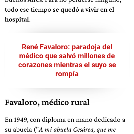
René Favaloro: paradoja del
médico que salvó millones de
corazones mientras el suyo se
rompía
Favaloro, médico rural
En 1949, con diploma en mano dedicado a
su abuela ("
A mi abuela Cesárea, que me
enseñó a ver belleza hasta en una pobre rama
seca")
,
se presentó a concurso en el
Policlínico San Martín. Lo ganó, claro, pero