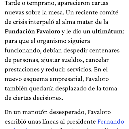
Fundación Favaloro
y le dio
un ultimátum
:
para que el organismo siguiera
funcionando, debían despedir centenares
de personas, ajustar sueldos, cancelar
prestaciones y reducir servicios. En el
nuevo esquema empresarial, Favaloro
también quedaría desplazado de la toma
de ciertas decisiones.
En un manotón desesperado, Favaloro
escribió unas líneas al presidente
Fernando
De la Rúa
y a varios funcionarios, pidiendo
una “ayuda excepcional”. Pensaba que si
pudieran cobrar la deuda estatal, la mayor,