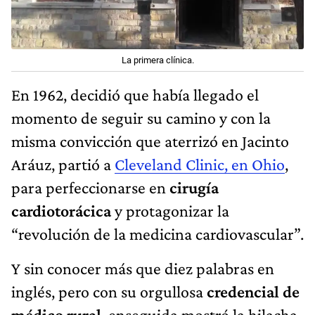
La primera clínica.
En 1962, decidió que había llegado el
momento de seguir su camino y con la
misma convicción que aterrizó en Jacinto
Aráuz, partió a
Cleveland Clinic, en Ohio
,
para perfeccionarse en
cirugía
cardiotorácica
y protagonizar la
“revolución de la medicina cardiovascular”.
Y sin conocer más que diez palabras en
inglés, pero con su orgullosa
credencial de
médico rural
, enseguida mostró la hilacha
también en Estados Unidos.
“El acto médico
debe estar rodeado de dignidad, igualdad,