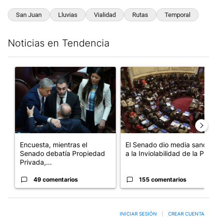
San Juan
Lluvias
Vialidad
Rutas
Temporal
Noticias en Tendencia
Este listado muestra los artículos con más comentarios en los últim
Un artículo de tendencia con el título "Encuesta, mientras el 
Un artículo de tendencia con e
Encuesta, mientras el
El Senado dio media sanción
Senado debatía Propiedad
a la Inviolabilidad de la P...
Privada,...
49 comentarios
155 comentarios
INICIAR SESIÓN
|
CREAR CUENTA