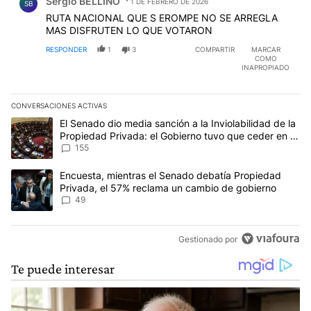
Sergio BELLINO
1 DE FEBRERO DE 2026
SB
RUTA NACIONAL QUE S EROMPE NO SE ARREGLA
MAS DISFRUTEN LO QUE VOTARON
RESPONDER
1
3
COMPARTIR
MARCAR
COMO
INAPROPIADO
CONVERSACIONES ACTIVAS
Este listado muestra los artículos con más comentarios en los últim
Un artículo de tendencia con el título "El Senado dio media sanci
El Senado dio media sanción a la Inviolabilidad de la
Propiedad Privada: el Gobierno tuvo que ceder en la
Ley del Manejo del Fuego
155
Un artículo de tendencia con el título "Encuesta, mientras el Se
Encuesta, mientras el Senado debatía Propiedad
Privada, el 57% reclama un cambio de gobierno
49
Gestionado por