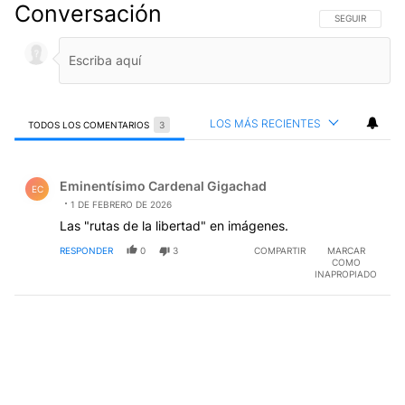
Conversación
SIGA ESTA CO
SEGUIR
LOS MÁS RECIENTES
TODOS LOS COMENTARIOS
3
Todos los comentarios
Comentario de Eminentísimo Cardenal Gigachad.
Eminentísimo Cardenal Gigachad
EC
1 DE FEBRERO DE 2026
Las "rutas de la libertad" en imágenes.
RESPONDER
0
3
COMPARTIR
MARCAR
COMO
INAPROPIADO