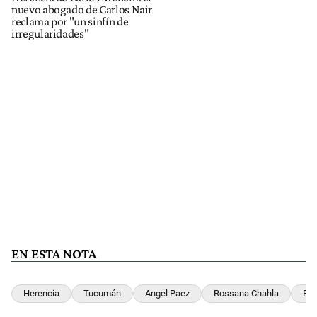
nuevo abogado de Carlos Nair
reclama por "un sinfín de
irregularidades"
EN ESTA NOTA
Herencia
Tucumán
Angel Paez
Rossana Chahla
Eli