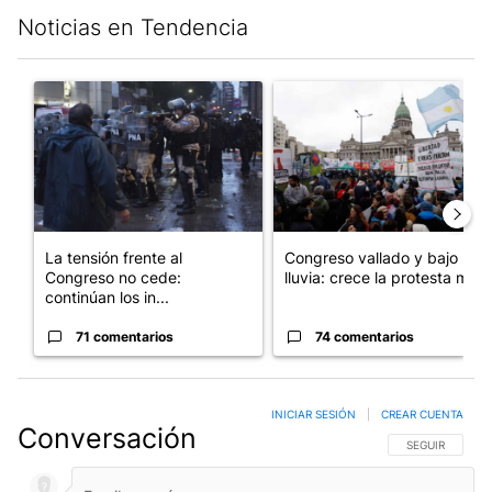
Noticias en Tendencia
Este listado muestra los artículos con más comentarios en los últim
Un artículo de tendencia con el título "La tensión frente al Con
Un artículo de tendencia con e
La tensión frente al
Congreso vallado y bajo la
Congreso no cede:
lluvia: crece la protesta mi...
continúan los in...
71 comentarios
74 comentarios
INICIAR SESIÓN
|
CREAR CUENTA
Conversación
SIGA ESTA CO
SEGUIR