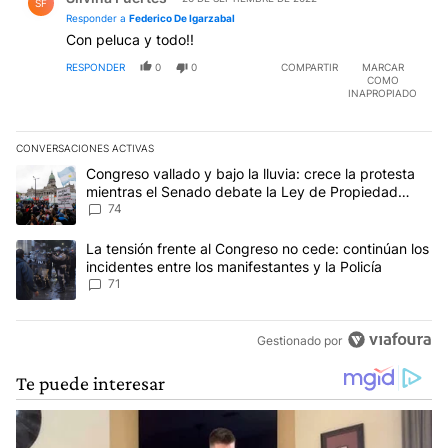
SF
Responder a
Federico De Igarzabal
Con peluca y todo!!
RESPONDER
0
0
COMPARTIR
MARCAR
COMO
INAPROPIADO
CONVERSACIONES ACTIVAS
Este listado muestra los artículos con más comentarios en los últim
Un artículo de tendencia con el título "Congreso vallado y bajo la
Congreso vallado y bajo la lluvia: crece la protesta
mientras el Senado debate la Ley de Propiedad
Privada
74
Un artículo de tendencia con el título "La tensión frente al Congre
La tensión frente al Congreso no cede: continúan los
incidentes entre los manifestantes y la Policía
71
Gestionado por