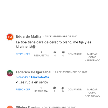
Comentario de Edgardo Maffía.
Edgardo Maffía
25 DE SEPTIEMBRE DE 2022
EM
La tipa tiene cara de cerebro plano, me fijé y es
kirchnerist@.
2
RESPONDER
COMPARTIR
MARCAR
RESPUESTAS
4
0
COMO
INAPROPIADO
Respuesta de Federico De Igarzabal.
Federico De Igarzabal
25 DE SEPTIEMBRE DE 2022
FD
Responder a
Edgardo Maffía
y ..es rubia en serio?
1
RESPONDER
COMPARTIR
MARCAR
RESPUESTA
1
0
COMO
INAPROPIADO
Respuesta de Silvina Fuertes.
Silvina Fuertes
26 DE SEPTIEMBRE DE 2022