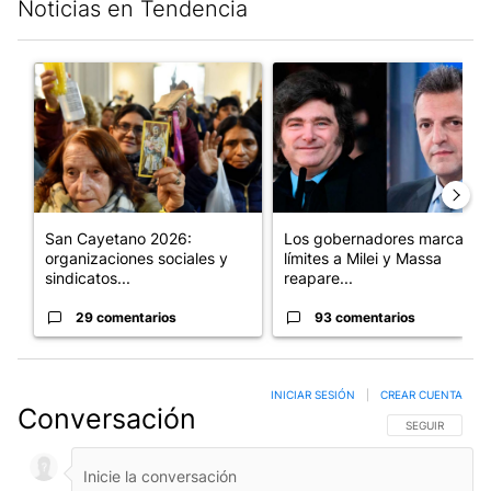
Noticias en Tendencia
Este listado muestra los artículos con más comentarios en los últim
Un artículo de tendencia con el título "San Cayetano 2026: orga
Un artículo de tendencia con e
San Cayetano 2026:
Los gobernadores marcan
organizaciones sociales y
límites a Milei y Massa
sindicatos...
reapare...
29 comentarios
93 comentarios
INICIAR SESIÓN
|
CREAR CUENTA
Conversación
SIGA ESTA CO
SEGUIR