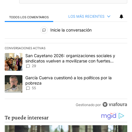
LOS MÁS RECIENTES
TODOS LOS COMENTARIOS
Todos los comentarios
Inicie la conversación
CONVERSACIONES ACTIVAS
Este listado muestra los artículos con más comentarios en los últim
Un artículo de tendencia con el título "San Cayetano 2026: organi
San Cayetano 2026: organizaciones sociales y
sindicatos vuelven a movilizarse con fuertes
reclamos al Gobierno
29
Un artículo de tendencia con el título "García Cuerva cuestionó a 
García Cuerva cuestionó a los políticos por la
pobreza
55
Gestionado por