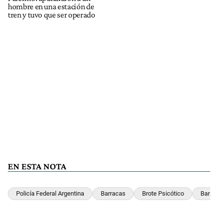
hombre en una estación de
tren y tuvo que ser operado
EN ESTA NOTA
Policía Federal Argentina
Barracas
Brote Psicótico
Barra