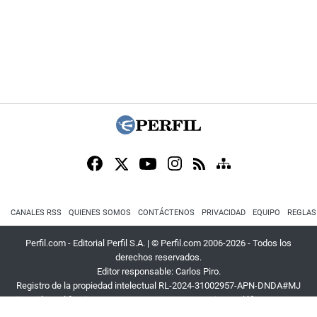
CANALES RSS
QUIENES SOMOS
CONTÁCTENOS
PRIVACIDAD
EQUIPO
REGLAS
Perfil.com - Editorial Perfil S.A.
| © Perfil.com 2006-2026 - Todos los
derechos reservados.
Editor responsable: Carlos Piro.
Registro de la propiedad intelectual RL-2024-31002957-APN-DNDA#MJ
Dirección:
California 2715
,
C1289ABI
,
CABA, Argentina
| Teléfono:
+54 9 11
3453 4567
| E-mail:
atencion@perfil.com