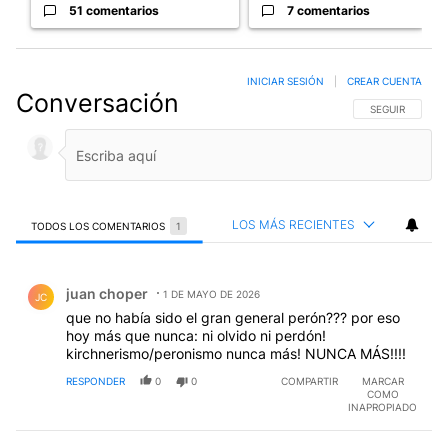
51 comentarios
7 comentarios
INICIAR SESIÓN
|
CREAR CUENTA
Conversación
SIGA ESTA CO
SEGUIR
LOS MÁS RECIENTES
TODOS LOS COMENTARIOS
1
Todos los comentarios
Comentario de juan choper.
juan choper
1 DE MAYO DE 2026
JC
que no había sido el gran general perón??? por eso
hoy más que nunca: ni olvido ni perdón!
kirchnerismo/peronismo nunca más! NUNCA MÁS!!!!
RESPONDER
0
0
COMPARTIR
MARCAR
COMO
INAPROPIADO