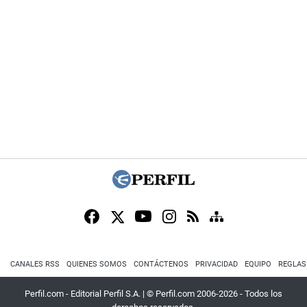
CANALES RSS
QUIENES SOMOS
CONTÁCTENOS
PRIVACIDAD
EQUIPO
REGLAS
Perfil.com - Editorial Perfil S.A.
| © Perfil.com 2006-2026 - Todos los