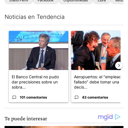
Diario Perfil
Facebook
Criptomonedas
Libra
Asociac
Noticias en Tendencia
Este listado muestra los artículos con más comentarios en los últim
Un artículo de tendencia con el título "El Banco Central no pud
Un artículo de tendencia con e
El Banco Central no pudo
Aeropuertos: el "empleado
dar precisiones sobre un
fallado" debe tomar una
sobra...
decis...
101 comentarios
43 comentarios