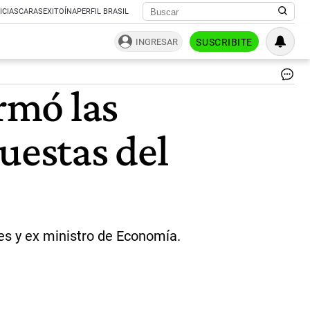
ICIAS
CARAS
EXITOÍNA
PERFIL BRASIL
INGRESAR
SUSCRIBITE
JO
armó las
FO
EN
A
uestas del
AX
KI
|
NE
GR
res y ex ministro de Economía.