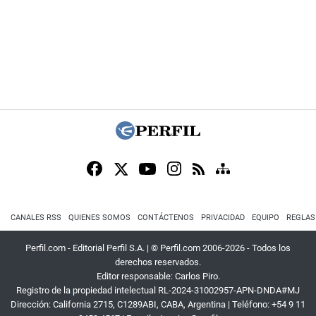
CANALES RSS
QUIENES SOMOS
CONTÁCTENOS
PRIVACIDAD
EQUIPO
REGLAS
Perfil.com - Editorial Perfil S.A.
| © Perfil.com 2006-2026 - Todos los
derechos reservados.
Editor responsable: Carlos Piro.
Registro de la propiedad intelectual RL-2024-31002957-APN-DNDA#MJ
Dirección:
California 2715
,
C1289ABI
,
CABA, Argentina
| Teléfono:
+54 9 11