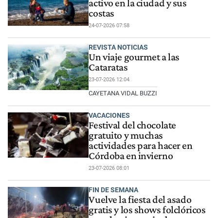
activo en la ciudad y sus
costas
24-07-2026 07:58
REVISTA NOTICIAS
Un viaje gourmet a las
Cataratas
23-07-2026 12:04
CAYETANA VIDAL BUZZI
VACACIONES
Festival del chocolate
gratuito y muchas
actividades para hacer en
Córdoba en invierno
23-07-2026 08:01
FIN DE SEMANA
Vuelve la fiesta del asado
gratis y los shows folclóricos