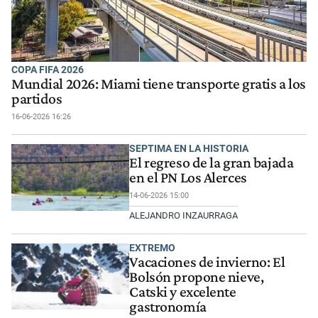
COPA FIFA 2026
Mundial 2026: Miami tiene transporte gratis a los
partidos
16-06-2026 16:26
SEPTIMA EN LA HISTORIA
El regreso de la gran bajada
en el PN Los Alerces
14-06-2026 15:00
ALEJANDRO INZAURRAGA
EXTREMO
Vacaciones de invierno: El
Bolsón propone nieve,
Catski y excelente
gastronomía