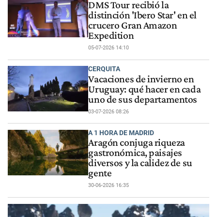
DMS Tour recibió la
distinción 'Ibero Star' en el
crucero Gran Amazon
Expedition
05-07-2026 14:10
CERQUITA
Vacaciones de invierno en
Uruguay: qué hacer en cada
uno de sus departamentos
03-07-2026 08:26
A 1 HORA DE MADRID
Aragón conjuga riqueza
gastronómica, paisajes
diversos y la calidez de su
gente
30-06-2026 16:35