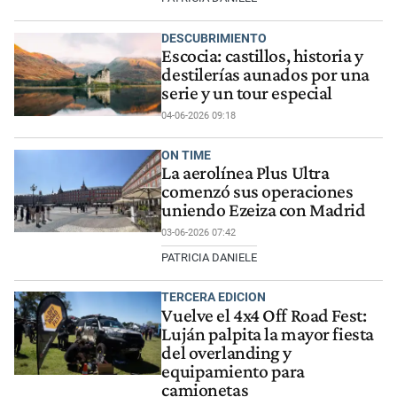
DESCUBRIMIENTO
Escocia: castillos, historia y
destilerías aunados por una
serie y un tour especial
04-06-2026 09:18
ON TIME
La aerolínea Plus Ultra
comenzó sus operaciones
uniendo Ezeiza con Madrid
03-06-2026 07:42
PATRICIA DANIELE
TERCERA EDICION
Vuelve el 4x4 Off Road Fest:
Luján palpita la mayor fiesta
del overlanding y
equipamiento para
camionetas