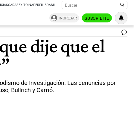
ICIAS
CARAS
EXITOÍNA
PERFIL BRASIL
INGRESAR
SUSCRIBITE
Cé
ue dije que el
Mil
fu
ent
r”
po
los
al
del
Po
riodismo de Investigación. Las denuncias por
Per
o, Bullrich y Carrió.
US
|
Ca
de
pan