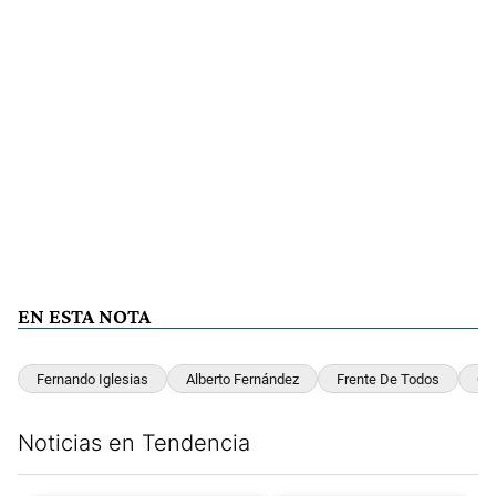
EN ESTA NOTA
Fernando Iglesias
Alberto Fernández
Frente De Todos
Cic
Noticias en Tendencia
Este listado muestra los artículos con más comentarios en los últim