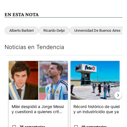
EN ESTA NOTA
Alberto Barbieri
Ricardo Gelpi
Universidad De Buenos Aires
Noticias en Tendencia
Este listado muestra los artículos con más comentarios en los últim
Un artículo de tendencia con el título "Milei despidió a Jorge 
Un artículo de tendencia con 
Milei despidió a Jorge Messi
Récord histórico de quiebras
y cuestionó a quienes crit...
y un industricidio que ya ...
75 comentarios
19 comentarios