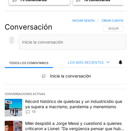
INICIAR SESIÓN
|
CREAR CUENTA
Conversación
SIGA ESTA CO
SEGUIR
LOS MÁS RECIENTES
TODOS LOS COMENTARIOS
Todos los comentarios
Inicie la conversación
CONVERSACIONES ACTIVAS
Este listado muestra los artículos con más comentarios en los últim
Un artículo de tendencia con el título "Récord histórico de quie
Récord histórico de quiebras y un industricidio que
ya supera a macrismo, pandemia y menemismo
19
Un artículo de tendencia con el título "Milei despidió a Jorge Mes
Milei despidió a Jorge Messi y cuestionó a quienes
criticaron a Lionel: “Da vergüenza pensar que hubo