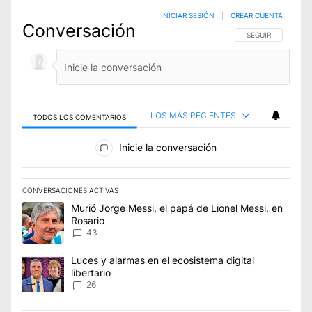
INICIAR SESIÓN
|
CREAR CUENTA
Conversación
SIGA ESTA CONVE
SEGUIR
LOS MÁS RECIENTES
TODOS LOS COMENTARIOS
Todos los comentarios
Inicie la conversación
CONVERSACIONES ACTIVAS
Este listado muestra los artículos con más comentarios en los úl
Un artículo de tendencia con el título "Murió Jorge Messi, el p
Murió Jorge Messi, el papá de Lionel Messi, en
Rosario
43
Un artículo de tendencia con el título "Luces y alarmas en el eco
Luces y alarmas en el ecosistema digital
libertario
26